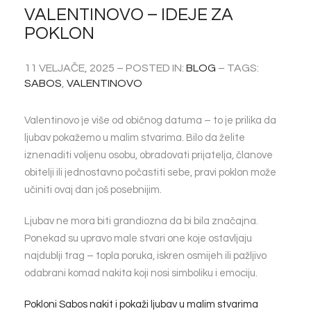
VALENTINOVO – IDEJE ZA
POKLON
11 VELJAČE, 2025 – POSTED IN:
BLOG
– TAGS:
SABOS
,
VALENTINOVO
Valentinovo je više od običnog datuma – to je prilika da
ljubav pokažemo u malim stvarima. Bilo da želite
iznenaditi voljenu osobu, obradovati prijatelja, članove
obitelji ili jednostavno počastiti sebe, pravi poklon može
učiniti ovaj dan još posebnijim.
Ljubav ne mora biti grandiozna da bi bila značajna.
Ponekad su upravo male stvari one koje ostavljaju
najdublji trag – topla poruka, iskren osmijeh ili pažljivo
odabrani komad nakita koji nosi simboliku i emociju.
Pokloni Sabos nakit i pokaži ljubav u malim stvarima