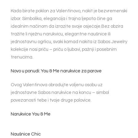
Kada birate poklon za Valentinovo, nakit je bezvremenski
izbor. Simbolika, elegancija i trajna ljepota čine ga
idealnim načinom da izrazite svoje osjećaje.Bez obzira
tražite li nježnu narukvicu, elegantne naušnice ili
jednostavnu ogrlicu, svaki komad nakita iz Sabos Jewelry
kolekcije nosi priču – priču o ljubavi, pažnji i posebnim
trenucima.
Novo u ponudi: You & Me narukvice za parove
Ovog Valentinova obradujte voljenu osobu uz
jednostavne Sabos narukvice na koncu – simbol
povezanosti tebe i tvoje druge polovice.
Narukvice You & Me
Naušnice Chic