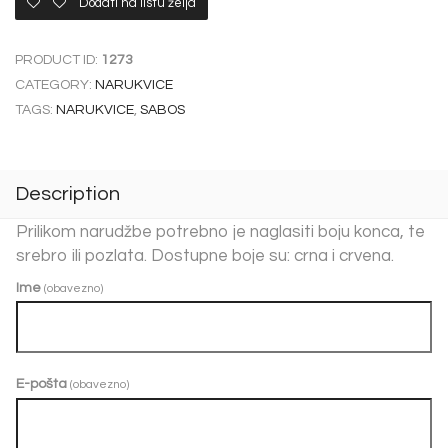
Dodati na listu želja
PRODUCT ID:
1273
CATEGORY:
NARUKVICE
TAGS:
NARUKVICE
,
SABOS
Description
Prilikom narudžbe potrebno je naglasiti boju konca, te
srebro ili pozlata. Dostupne boje su: crna i crvena.
Ime
(obavezno)
E-pošta
(obavezno)