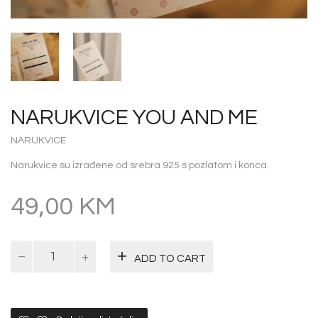
NARUKVICE YOU AND ME
NARUKVICE
Narukvice su izrađene od srebra 925 s pozlatom i konca.
49,00
KM
Narukvice
ADD TO CART
You
and
Me
quantity