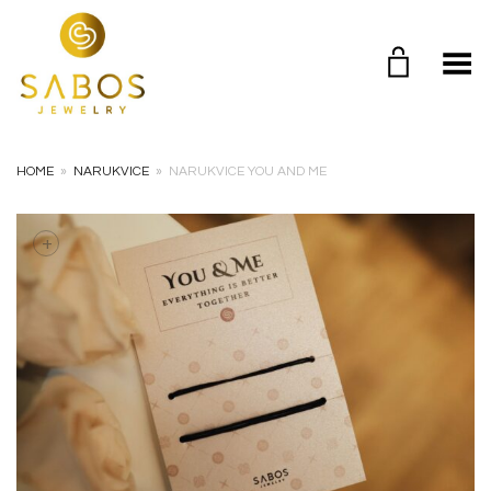
Toggle Menu
HOME
»
NARUKVICE
»
NARUKVICE YOU AND ME
+