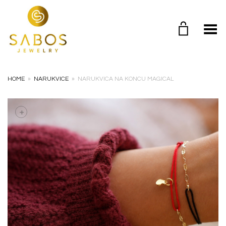
Toggle Menu
HOME
»
NARUKVICE
»
NARUKVICA NA KONCU MAGICAL
+