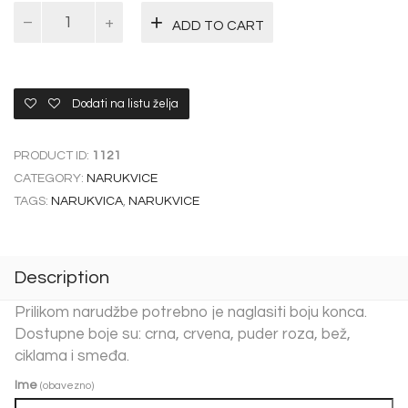
Narukvica
ADD TO CART
na
koncu
Magical
quantity
Dodati na listu želja
PRODUCT ID:
1121
CATEGORY:
NARUKVICE
TAGS:
NARUKVICA
,
NARUKVICE
Description
Prilikom narudžbe potrebno je naglasiti boju konca.
Dostupne boje su: crna, crvena, puder roza, bež,
ciklama i smeđa.
Ime
(obavezno)