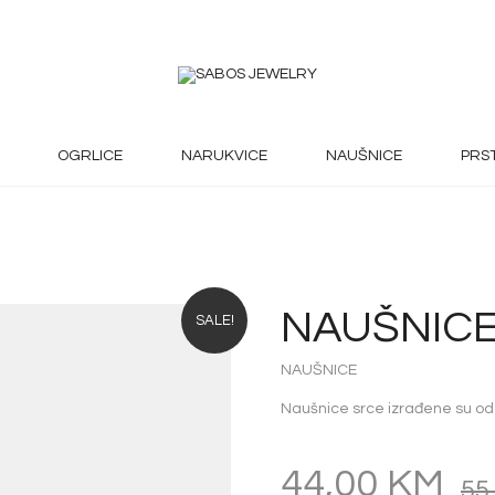
OGRLICE
NARUKVICE
NAUŠNICE
PRS
NAUŠNICE
SALE!
NAUŠNICE
Naušnice srce izrađene su od
44,00
KM
55