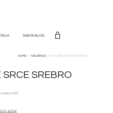
TENJA
SABOS BLOG
HOME
»
NAUŠNICE
»
NAUŠNICE SRCE SREBRO
 SRCE SREBRO
 srebra 925.
,00
KM