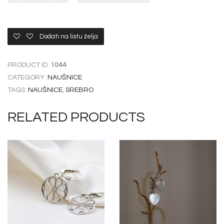
OF
PEARL
KRATKO
SRCE
Dodati na listu želja
SREBRO
quantity
PRODUCT ID:
1044
CATEGORY:
NAUŠNICE
TAGS:
NAUŠNICE
,
SREBRO
RELATED PRODUCTS