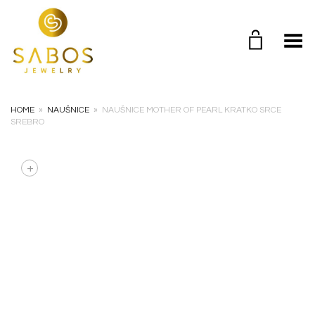
Toggle Menu
HOME
»
NAUŠNICE
»
NAUŠNICE MOTHER OF PEARL KRATKO SRCE
SREBRO
+