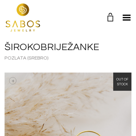
Toggle Menu
ŠIROKOBRIJEŽANKE
POZLATA (SREBRO)
+
OUT OF
STOCK