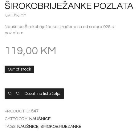
ŠIROKOBRIJEŽANKE POZLATA
NAUŠNICE
Naušnice Širokobriježanke izrađene su od srebra 925 s
pozlatom.
119,00
KM
Out of stock
Dodati na listu želja
PRODUCT ID:
547
CATEGORY:
NAUŠNICE
TAGS:
NAUŠNICE
,
SIROKOBRIJEZANKE